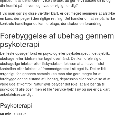
hjælpsomt at identificere hvilke værdier, du gerne vil basere dit liv og
din fremtid på – hvem og hvad er vigtigt for dig?
Hvis man gør sig disse værdier klart, er det meget nemmere at afstikke
en kurs, der peger i den rigtige retning. Det handler om at se på, hvilke
konkrete handlinger du kan foretage, der skaber en forandring.
Forebyggelse af ubehag gennem
psykoterapi
De fleste opsøger først en psykolog eller psykoterapeut i det øjeblik,
ubehaget eller lidelsen har taget overhånd. Det kan dreje sig om
ubehagelige følelser eller tilskyndelser, følelsen af at have mistet
kontrollen eller følelsen af fremmedgørelse i sit eget liv. Det er lidt
ærgerligt, for igennem samtale kan man ofte gøre meget for at
forebygge denne tilstand af ubehag, depression eller oplevelse af at
være ude af kontrol. Naturligvis betyder det ikke, at alle bør gå til
psykolog til alle tider, men et lille ”service-tjek” i ny og næ er da klart
anbefalelsesværdigt.
Psykoterapi
60 min.
1300 kr.