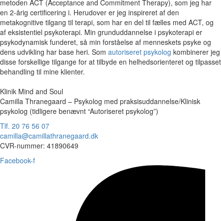
metoden ACT (Acceptance and Commitment Therapy), som jeg har
en 2-årig certificering i. Herudover er jeg inspireret af den
metakognitive tilgang til terapi, som har en del til fælles med ACT, og
af eksistentiel psykoterapi. Min grunduddannelse i psykoterapi er
psykodynamisk funderet, så min forståelse af menneskets psyke og
dens udvikling har base heri. Som
autoriseret psykolog
kombinerer jeg
disse forskellige tilgange for at tilbyde en helhedsorienteret og tilpasset
behandling til mine klienter.
Klinik Mind and Soul
Camilla Thranegaard – Psykolog med praksisuddannelse/Klinisk
psykolog (tidligere benævnt “Autoriseret psykolog”)
Tlf. 20 76 56 07
camilla@camillathranegaard.dk
CVR-nummer: 41890649
Facebook-f