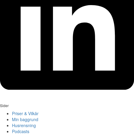
Sider
Priser & Vilkår
Min baggrund
Husrensning
Podcasts